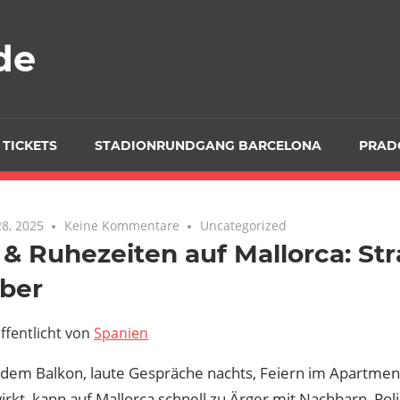
de
 TICKETS
STADIONRUNDGANG BARCELONA
PRAD
8, 2025
Keine Kommentare
Uncategorized
& Ruhezeiten auf Mallorca: Str
uber
ffentlicht von
Spanien
 dem Balkon, laute Gespräche nachts, Feiern im Apartmen
rkt, kann auf Mallorca schnell zu Ärger mit Nachbarn, Pol