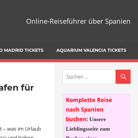
Online-Reiseführer über Spanien
O MADRID TICKETS
AQUARIUM VALENCIA TICKETS
afen für
Komplette Reise
nach Spanien
buchen:
Unsere
t – was im Urlaub
Lieblingsseite zum
izei und hohen