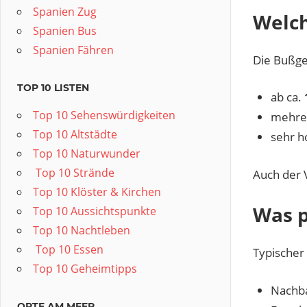
Spanien Zug
Welch
Spanien Bus
Spanien Fähren
Die Bußge
TOP 10 LISTEN
ab ca.
Top 10 Sehenswürdigkeiten
mehrer
Top 10 Altstädte
sehr h
Top 10 Naturwunder
️ Top 10 Strände
Auch der 
Top 10 Klöster & Kirchen
Was p
Top 10 Aussichtspunkte
Top 10 Nachtleben
️ Top 10 Essen
Typischer 
Top 10 Geheimtipps
Nachba
ORTE AM MEER