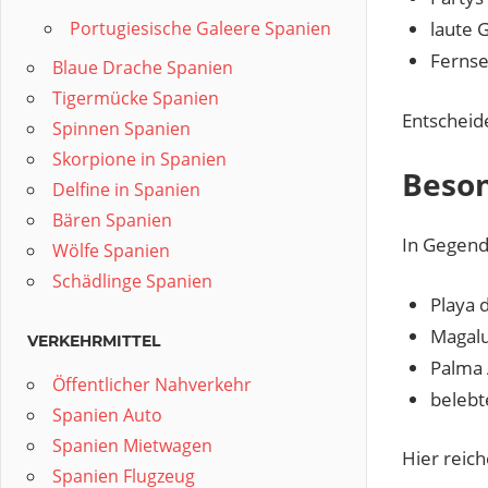
Portugiesische Galeere Spanien
laute 
Fernse
Blaue Drache Spanien
Tigermücke Spanien
Entscheide
Spinnen Spanien
Skorpione in Spanien
Beson
Delfine in Spanien
Bären Spanien
In Gegend
Wölfe Spanien
Schädlinge Spanien
Playa 
Magalu
VERKEHRMITTEL
Palma 
Öffentlicher Nahverkehr
belebt
Spanien Auto
Spanien Mietwagen
Hier reic
Spanien Flugzeug