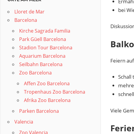
Ermahn
bei Wi
Lloret de Mar
Barcelona
Diskussion
Kirche Sagrada Familia
Park Güell Barcelona
Balko
Stadion Tour Barcelona
Aquarium Barcelona
Feiern auf
Seilbahn Barcelona
Zoo Barcelona
Schall 
Affen Zoo Barcelona
mehrer
Tropenhaus Zoo Barcelona
schnel
Afrika Zoo Barcelona
Viele Gem
Parken Barcelona
Valencia
Feri
Zoo Valencia