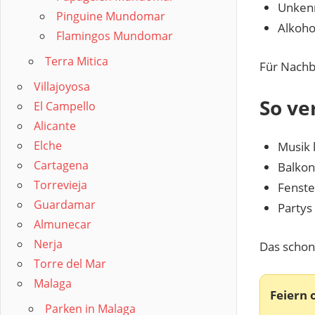
Unkenn
Pinguine Mundomar
Alkoh
Flamingos Mundomar
Terra Mitica
Für Nachba
Villajoyosa
So ve
El Campello
Alicante
Elche
Musik 
Cartagena
Balkon
Torrevieja
Fenste
Guardamar
Partys
Almunecar
Nerja
Das schon
Torre del Mar
Malaga
Feiern 
Parken in Malaga