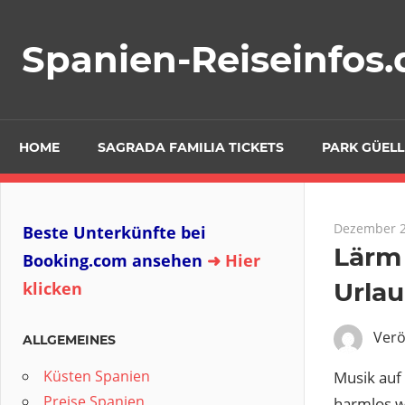
Zum
Inhalt
Spanien-Reiseinfos.
springen
HOME
SAGRADA FAMILIA TICKETS
PARK GÜELL
Dezember 2
Beste Unterkünfte bei
Lärm 
Booking.com ansehen
➜ Hier
Urla
klicken
Verö
ALLGEMEINES
Küsten Spanien
Musik auf
Preise Spanien
harmlos wi