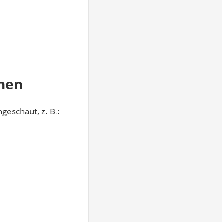
onen
eschaut, z. B.: