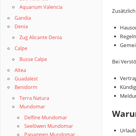
Aquarium Valencia
Zusätzlich
Gandia
Denia
Hauso
Regeln
Zug Alicante Denia
Gemei
Calpe
Busse Calpe
Bei Verst
Altea
Vertra
Guadalest
Kündig
Benidorm
Meldu
Terra Natura
Mundomar
Warum
Delfine Mundomar
Seelöwen Mundomar
Urlau
Papageien Mundomar