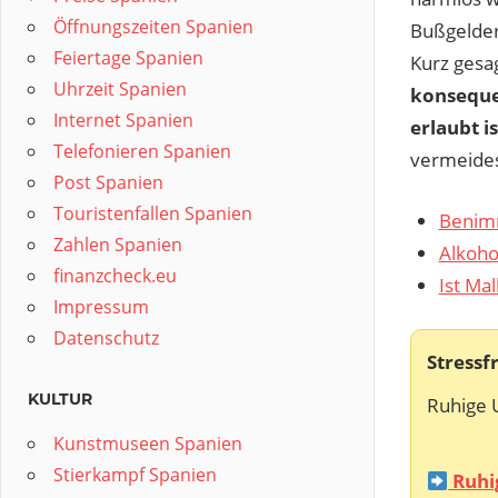
Öffnungszeiten Spanien
Bußgelder
Feiertage Spanien
Kurz gesa
Uhrzeit Spanien
konseque
Internet Spanien
erlaubt i
Telefonieren Spanien
vermeides
Post Spanien
Touristenfallen Spanien
Benimm
Zahlen Spanien
Alkoho
finanzcheck.eu
Ist Mal
Impressum
Datenschutz
Stressf
KULTUR
Ruhige 
Kunstmuseen Spanien
Stierkampf Spanien
Ruhi