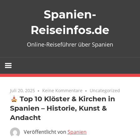
Zum
Spanien-
Inhalt
springen
Reiseinfos.de
Online-Reiseführer über Spanien
Juli 20, 2025
Keine Kommentare
Uncategorized
Top 10 Klöster & Kirchen in
Spanien – Historie, Kunst &
Andacht
Veröffentlicht von
Spanien