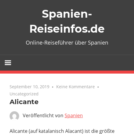
Zum
Spanien-
Inhalt
springen
Reiseinfos.de
Online-Reiseführer über Spanien
September 10, 2019
Keine Kommentare
Uncategorized
Alicante
Veröffentlicht von
Spanien
Alicante (auf katalanisch Alacant) ist die größte