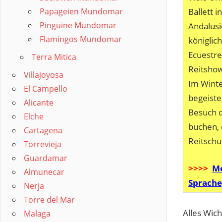
Papageien Mundomar
Ballett 
Pinguine Mundomar
Andalusi
Flamingos Mundomar
königlic
Ecuestre
Terra Mitica
Reitshow
Villajoyosa
Im Winte
El Campello
begeiste
Alicante
Besuch d
Elche
buchen, 
Cartagena
Reitschul
Torrevieja
Guardamar
>>>>
Me
Almunecar
Sprache
Nerja
Torre del Mar
Alles Wich
Malaga