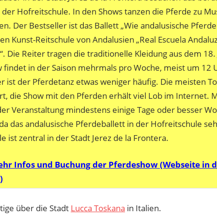
in der Hofreitschule. In den Shows tanzen die Pferde zu Mu
en. Der Bestseller ist das Ballett „Wie andalusische Pferde
hen Kunst-Reitschule von Andalusien „Real Escuela Andaluz
“. Die Reiter tragen die traditionelle Kleidung aus dem 18.
 findet in der Saison mehrmals pro Woche, meist um 12 Uh
r ist der Pferdetanz etwas weniger häufig. Die meisten To
rt, die Show mit den Pferden erhält viel Lob im Internet. 
er Veranstaltung mindestens einige Tage oder besser W
da das andalusische Pferdeballett in der Hofreitschule sehr
e ist zentral in der Stadt Jerez de la Frontera.
hr Infos und Buchung der Pferdeshow (Webseite in 
)
tige über die Stadt
Lucca Toskana
in Italien.