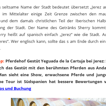
 seltsame Name der Stadt bedeutet übersetzt „Jerez a
 im Mittelalter einige Zeit Grenze zwischen den maur
und dem damals christlichen Teil der Iberischen Halb
ung der Stadt. Der Name des Getränks Sherry komm
erry heißt auf spanisch einfach „Jerez“ wie die Stadt. 
eres“. Wer englisch kann, sollte das s am Ende durch ein 
.
pp:
Pferdehof Gestüt Yeguada de la Cartuja bei Jerez: 
ch das Gestüt mit den berühmten Pferden aus Andal
Man sieht eine Show, erwachsene Pferde und junge
e Tour ist Südspanien hat bessere Bewertungen 
fos und Buchung