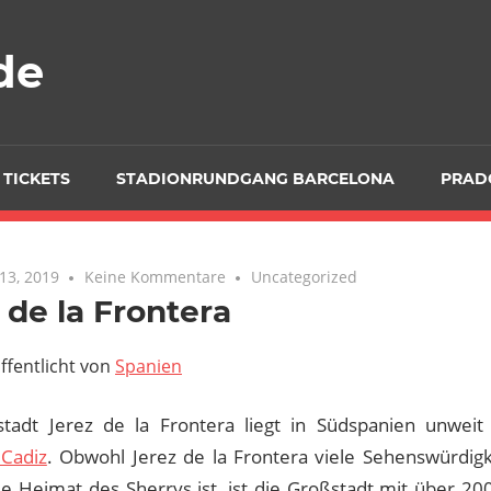
de
 TICKETS
STADIONRUNDGANG BARCELONA
PRAD
13, 2019
Keine Kommentare
Uncategorized
 de la Frontera
ffentlicht von
Spanien
tadt Jerez de la Frontera liegt in Südspanien unweit
 Cadiz
. Obwohl Jerez de la Frontera viele Sehenswürdig
ie Heimat des Sherrys ist, ist die Großstadt mit über 2