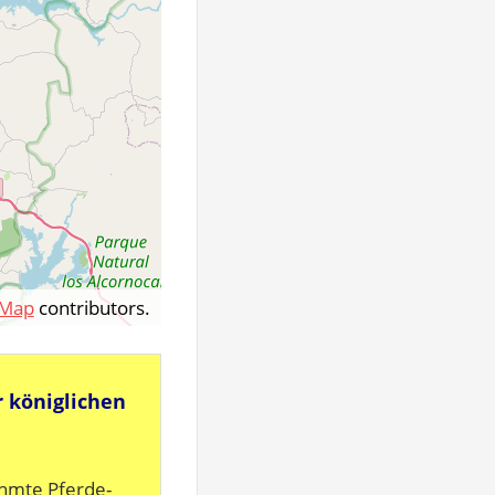
tMap
contributors.
r königlichen
ühmte Pferde-