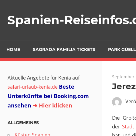
Zum
Inhalt
Spanien-Reiseinfos.
springen
HOME
SAGRADA FAMILIA TICKETS
PARK GÜELL
September 
Aktuelle Angebote für Kenia auf
Jerez
Beste
safari-urlaub-kenia.de
Unterkünfte bei Booking.com
Verö
ansehen
➜ Hier klicken
Die Großs
ALLGEMEINES
der
Stadt
Küsten Spanien
hat und d