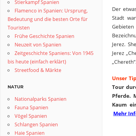
Stierkampf Spanien
Der etwas
Flamenco in Spanien: Ursprung,
Stadt war
Bedeutung und die besten Orte für
Gebieten 
Touristen
Bezeichn
Frühe Geschichte Spanien
Jerez. Sh
Neuzeit von Spanien
Jerez „Ch
Zeitgeschichte Spaniens: Von 1945
„Chereth“
bis heute (einfach erklärt)
Streetfood & Märkte
Unser Ti
Tour dur
NATUR
Pferde. 
Nationalparks Spanien
Kaum ein
Fauna Spanien
Mehr In
Vögel Spanien
Schlangen Spanien
Haie Spanien