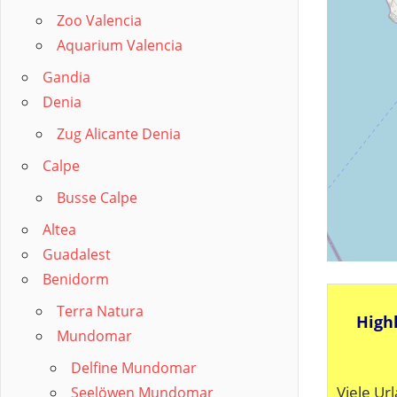
Zoo Valencia
Aquarium Valencia
Gandia
Denia
Zug Alicante Denia
Calpe
Busse Calpe
Altea
Guadalest
Benidorm
Terra Natura
Highl
Mundomar
Delfine Mundomar
Viele Ur
Seelöwen Mundomar