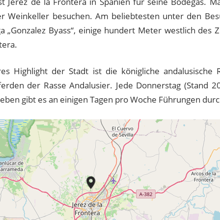
st Jerez de la Frontera in Spanien für seine Bodegas. M
er Weinkeller besuchen. Am beliebtesten unter den Besu
a „Gonzalez Byass“, einige hundert Meter westlich des 
tera.
res Highlight der Stadt ist die königliche andalusische
erden der Rasse Andalusier. Jede Donnerstag (Stand 20
eben gibt es an einigen Tagen pro Woche Führungen durc