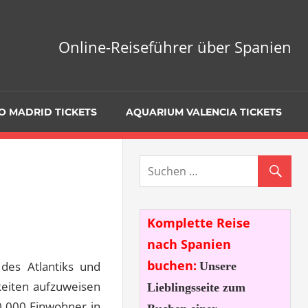
Online-Reiseführer über Spanien
O MADRID TICKETS
AQUARIUM VALENCIA TICKETS
Komplette Reise
nach Spanien
buchen:
 des Atlantiks und
Unsere
keiten aufzuweisen
Lieblingsseite zum
00.000 Einwohner in