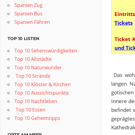
Spanien Zug
Spanien Bus
Eintrit
Spanien Fähren
Tickets
Ticket 
TOP 10 LISTEN
und Tic
Top 10 Sehenswürdigkeiten
Top 10 Altstädte
Top 10 Naturwunder
Das wohl
️ Top 10 Strände
´
langen Na
Top 10 Klöster & Kirchen
gotischen
Top 10 Aussichtspunkte
Innere de
Top 10 Nachtleben
️ Top 10 Essen
befindet 
Top 10 Geheimtipps
geprägtes
Kathedrale
ORTE AM MEER