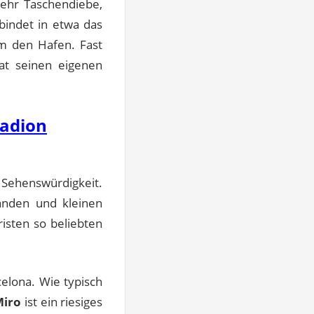
mehr Taschendiebe,
bindet in etwa das
m den Hafen. Fast
at seinen eigenen
tadion
e Sehenswürdigkeit.
änden und kleinen
isten so beliebten
elona. Wie typisch
Miro
ist ein riesiges