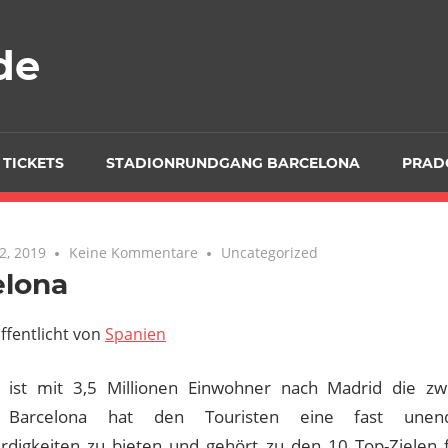
de
 TICKETS
STADIONRUNDGANG BARCELONA
PRAD
2, 2019
Keine Kommentare
Uncategorized
elona
ffentlicht von
Spanien
 ist mit 3,5 Millionen Einwohner nach Madrid die zwe
. Barcelona hat den Touristen eine fast unen
digkeiten zu bieten und gehört zu den 10 Top-Zielen f