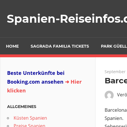
Zum
Inhalt
Spanien-Reiseinfos.
springen
HOME
SAGRADA FAMILIA TICKETS
PARK GÜELL
September 
Beste Unterkünfte bei
Barc
Booking.com ansehen
➜ Hier
klicken
Verö
ALLGEMEINES
Barcelona
Spanien
Küsten Spanien
Preise Spanien
Sehenswür