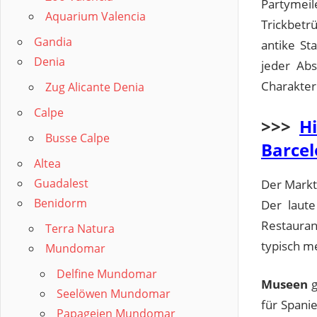
Partymeil
Aquarium Valencia
Trickbetr
Gandia
antike S
Denia
jeder Abs
Charakter 
Zug Alicante Denia
Calpe
>>>
Hi
Busse Calpe
Barce
Altea
Guadalest
Der Mark
Benidorm
Der laute
Restauran
Terra Natura
typisch me
Mundomar
Delfine Mundomar
Museen
g
Seelöwen Mundomar
für Spani
Papageien Mundomar