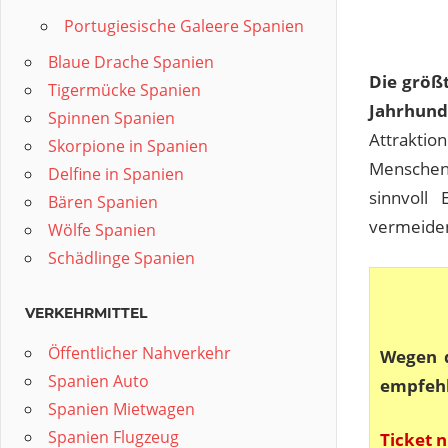
Portugiesische Galeere Spanien
Blaue Drache Spanien
Die größt
Tigermücke Spanien
Jahrhund
Spinnen Spanien
Attraktio
Skorpione in Spanien
Menschen 
Delfine in Spanien
sinnvoll
Bären Spanien
vermeide
Wölfe Spanien
Schädlinge Spanien
VERKEHRMITTEL
Öffentlicher Nahverkehr
Wegen d
Spanien Auto
empfehl
Spanien Mietwagen
Spanien Flugzeug
Ticket 