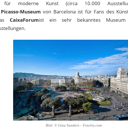
für moderne Kunst (circa 10.000 Ausstellung
e
Picasso-Museum
von Barcelona ist für Fans des Künst
Das
CaixaForum
ist ein sehr bekanntes Museum
stellungen.
Bild: © Gina Sanders – Fotolia.com