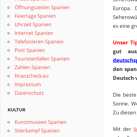
Öffnungszeiten Spanien
Europa. 
Feiertage Spanien
Sehenswür
Uhrzeit Spanien
es eine g
Internet Spanien
Telefonieren Spanien
Unser Ti
Post Spanien
gut au
Touristenfallen Spanien
deutschs
Zahlen Spanien
den span
finanzcheck.eu
Deutsch 
Impressum
Datenschutz
Die beste
Sonne. We
KULTUR
Zu diesen
Kunstmuseen Spanien
Mit der
M
Stierkampf Spanien