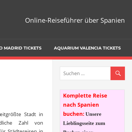
Online-Reiseführer über Spanien
O MADRID TICKETS
AQUARIUM VALENCIA TICKETS
Komplette Reise
nach Spanien
buchen:
itgrößte Stadt in
Unsere
dliche Zahl von
Lieblingsseite zum
ür Städtereisen in