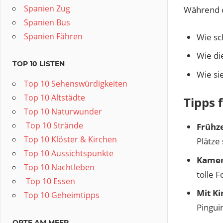
Spanien Zug
Während d
Spanien Bus
Spanien Fähren
Wie sc
Wie di
TOP 10 LISTEN
Wie si
Top 10 Sehenswürdigkeiten
Top 10 Altstädte
Tipps 
Top 10 Naturwunder
️ Top 10 Strände
Frühz
Top 10 Klöster & Kirchen
Plätze 
Top 10 Aussichtspunkte
Kamer
Top 10 Nachtleben
tolle F
️ Top 10 Essen
Mit Ki
Top 10 Geheimtipps
Pingui
ORTE AM MEER