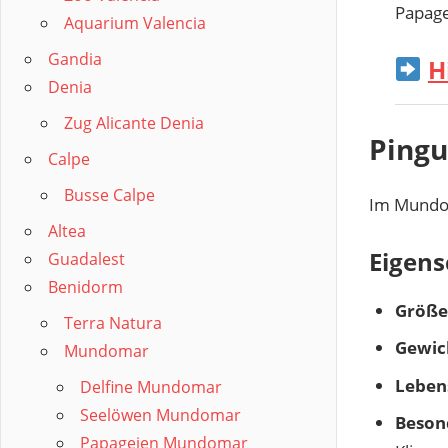
Papage
Aquarium Valencia
Gandia
H
Denia
Zug Alicante Denia
Ping
Calpe
Busse Calpe
Im Mundo
Altea
Eigens
Guadalest
Benidorm
Größe
Terra Natura
Gewic
Mundomar
Leben
Delfine Mundomar
Seelöwen Mundomar
Beson
Papageien Mundomar