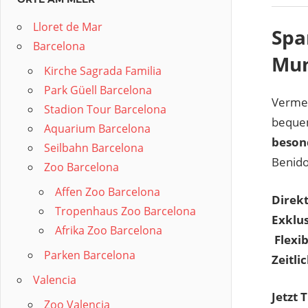
Lloret de Mar
Spa
Barcelona
Mu
Kirche Sagrada Familia
Park Güell Barcelona
Vermei
Stadion Tour Barcelona
bequem
Aquarium Barcelona
beson
Seilbahn Barcelona
Benido
Zoo Barcelona
Affen Zoo Barcelona
Direkt
Tropenhaus Zoo Barcelona
Exklus
Afrika Zoo Barcelona
️
Flexi
Parken Barcelona
Zeitlic
Valencia
Jetzt 
Zoo Valencia