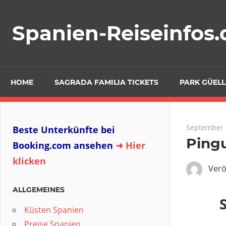
Zum
Inhalt
Spanien-Reiseinfos.
springen
HOME
SAGRADA FAMILIA TICKETS
PARK GÜELL
September 
Beste Unterkünfte bei
Ping
Booking.com ansehen
➜ Hier
klicken
Verö
ALLGEMEINES
Küsten Spanien
Preise Spanien