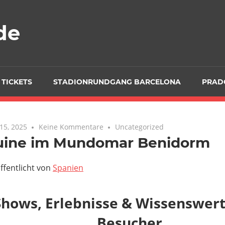
de
 TICKETS
STADIONRUNDGANG BARCELONA
PRAD
15, 2025
Keine Kommentare
Uncategorized
uine im Mundomar Benidorm
ffentlicht von
Spanien
Shows, Erlebnisse & Wissenswert
Besucher