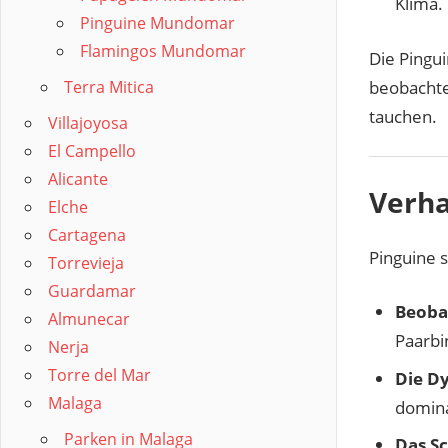
Klima.
Pinguine Mundomar
Flamingos Mundomar
Die Pingu
beobachte
Terra Mitica
tauchen.
Villajoyosa
El Campello
Alicante
Verha
Elche
Cartagena
Pinguine 
Torrevieja
Guardamar
Beobac
Almunecar
Paarbi
Nerja
Torre del Mar
Die D
Malaga
domina
Parken in Malaga
Das S