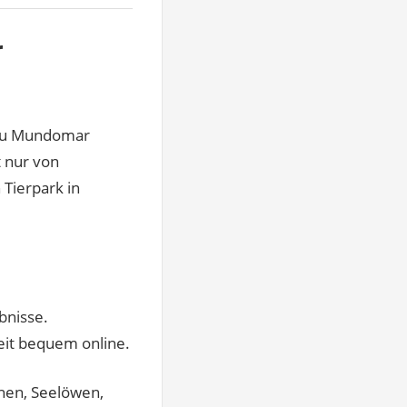
r
 zu Mundomar
t nur von
 Tierpark in
bnisse.
eit bequem online.
inen, Seelöwen,