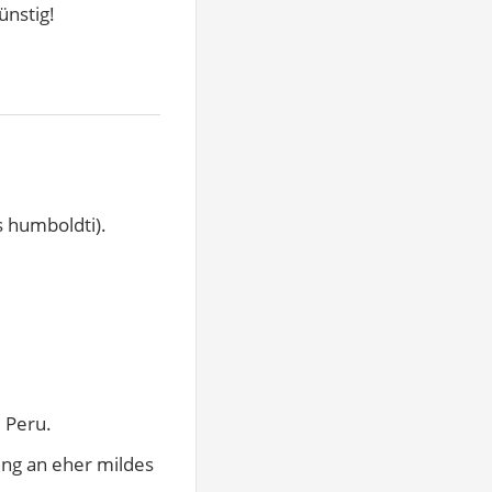
ünstig!
 humboldti).
 Peru.
ng an eher mildes