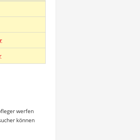
r
r
pfleger werfen
Besucher können