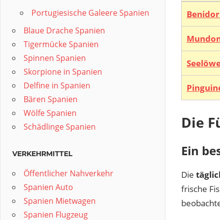
Portugiesische Galeere Spanien
Benidor
Blaue Drache Spanien
Mundo
Tigermücke Spanien
Spinnen Spanien
Seelöw
Skorpione in Spanien
Delfine in Spanien
Pingui
Bären Spanien
Wölfe Spanien
Die F
Schädlinge Spanien
Ein be
VERKEHRMITTEL
Öffentlicher Nahverkehr
Die
tägli
Spanien Auto
frische Fi
Spanien Mietwagen
beobachten
Spanien Flugzeug