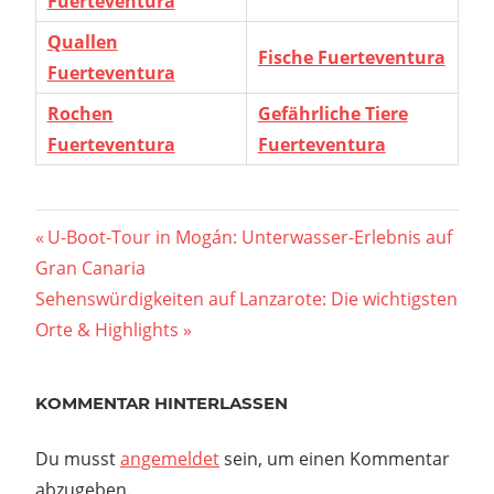
Fuerteventura
Quallen
Fische Fuerteventura
Fuerteventura
Rochen
Gefährliche Tiere
Fuerteventura
Fuerteventura
Beitragsnavigation
Vorheriger
U-Boot-Tour in Mogán: Unterwasser-Erlebnis auf
Beitrag:
Gran Canaria
Nächster
Sehenswürdigkeiten auf Lanzarote: Die wichtigsten
Beitrag:
Orte & Highlights
KOMMENTAR HINTERLASSEN
Du musst
angemeldet
sein, um einen Kommentar
abzugeben.