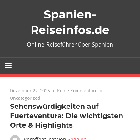
Zum
Spanien-
Inhalt
springen
Reiseinfos.de
Online-Reiseführer über Spanien
Dezember 22, 2025
Keine Kommentare
Uncategorized
Sehenswürdigkeiten auf
Fuerteventura: Die wichtigsten
Orte & Highlights
Veröffentlicht von
Spanien