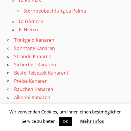
La Palmas
Sternbeobachtung La Palma
La Gomera
El Hierro
Trinkgeld Kanaren
Sonntage Kanaren
Strände Kanaren
Sicherheit Kanaren
Beste Reisezeit Kanarent
Preise Kanaren
Rauchen Kanaren
Alkohol Kanaren
Wir verwenden Cookies, um Ihnen einen bestmöglichen
ORTE LANDESINNERE
Service zu bieten.
Mehr Infos
OK
Madrid