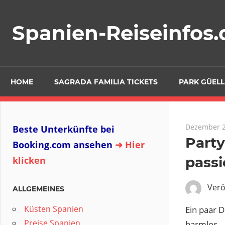
Zum
Inhalt
Spanien-Reiseinfos.
springen
HOME
SAGRADA FAMILIA TICKETS
PARK GÜELL
Dezember 2
Beste Unterkünfte bei
Party
Booking.com ansehen
➜ Hier
passi
klicken
Verö
ALLGEMEINES
Küsten Spanien
Ein paar D
Preise Spanien
harmlos.