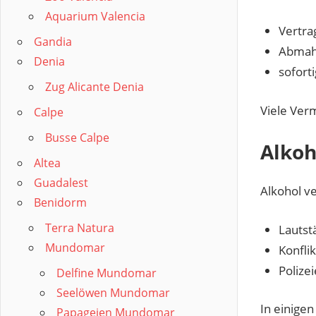
Aquarium Valencia
Vertra
Gandia
Abmah
Denia
sofort
Zug Alicante Denia
Viele Ver
Calpe
Busse Calpe
Alkoh
Altea
Guadalest
Alkohol ve
Benidorm
Terra Natura
Lautst
Mundomar
Konfli
Polize
Delfine Mundomar
Seelöwen Mundomar
In einige
Papageien Mundomar