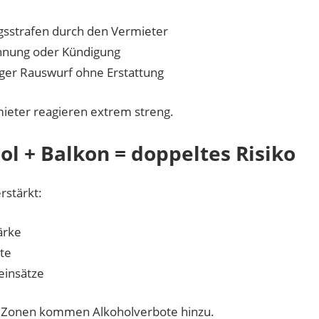
gsstrafen durch den Vermieter
nung oder Kündigung
iger Rauswurf ohne Erstattung
mieter reagieren extrem streng.
ol + Balkon = doppeltes Risiko
rstärkt:
ärke
kte
ieinsätze
n Zonen kommen Alkoholverbote hinzu.