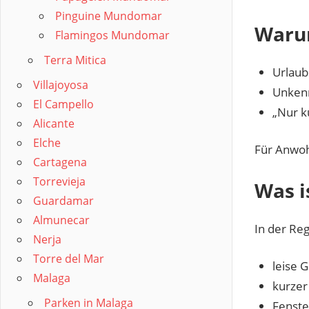
Pinguine Mundomar
Warum
Flamingos Mundomar
Terra Mitica
Urlau
Villajoyosa
Unkenn
El Campello
„Nur k
Alicante
Elche
Für Anwohn
Cartagena
Torrevieja
Was i
Guardamar
Almunecar
In der Re
Nerja
Torre del Mar
leise 
Malaga
kurzer
Parken in Malaga
Fenste