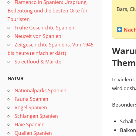
Flamenco in Spanien: Ursprung,
Bars, Cl
Bedeutung und die besten Orte für
Touristen
Frühe Geschichte Spanien
Nach
Neuzeit von Spanien
Zeitgeschichte Spaniens: Von 1945
Warum
bis heute (einfach erklärt)
Them
Streetfood & Märkte
NATUR
In vielen
wird desh
Nationalparks Spanien
Fauna Spanien
Besonders
Vögel Spanien
Schlangen Spanien
Schall 
Haie Spanien
Balkon
Quallen Spanien