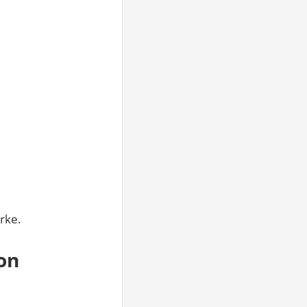
rke.
on