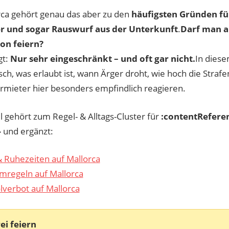
rca gehört genau das aber zu den
häufigsten Gründen für
r und sogar Rauswurf aus der Unterkunft
.
Darf man a
on feiern?
gt:
Nur sehr eingeschränkt – und oft gar nicht.
In diese
isch, was erlaubt ist, wann Ärger droht, wie hoch die Stra
mieter hier besonders empfindlich reagieren.
l gehört zum Regel- & Alltags-Cluster für
:contentReferen
}
und ergänzt:
 Ruhezeiten auf Mallorca
regeln auf Mallorca
lverbot auf Mallorca
ei feiern