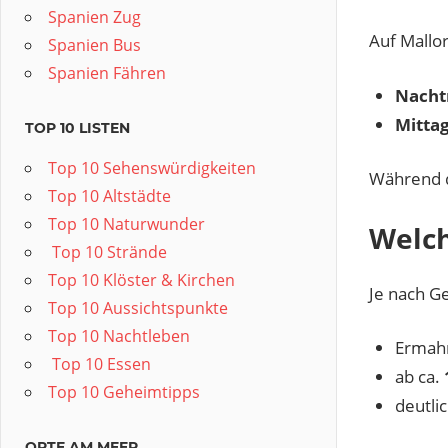
Spanien Zug
Auf Mallor
Spanien Bus
Spanien Fähren
Nacht
Mitta
TOP 10 LISTEN
Top 10 Sehenswürdigkeiten
Während d
Top 10 Altstädte
Top 10 Naturwunder
Welch
️ Top 10 Strände
Top 10 Klöster & Kirchen
Je nach G
Top 10 Aussichtspunkte
Top 10 Nachtleben
Ermahn
️ Top 10 Essen
ab ca.
Top 10 Geheimtipps
deutli
ORTE AM MEER