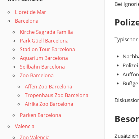
Bei Ignori
Lloret de Mar
Poliz
Barcelona
Kirche Sagrada Familia
Typischer 
Park Güell Barcelona
Stadion Tour Barcelona
Nachba
Aquarium Barcelona
Polize
Seilbahn Barcelona
Auffor
Zoo Barcelona
Bußgel
Affen Zoo Barcelona
Tropenhaus Zoo Barcelona
Diskussio
Afrika Zoo Barcelona
Parken Barcelona
Beson
Valencia
Zusätzlich
Zoo Valencia