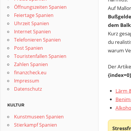
Öffnungszeiten Spanien
Auf Mallo
Feiertage Spanien
Bußgelde
Uhrzeit Spanien
dem Balk
Internet Spanien
Kurz gesa
Telefonieren Spanien
du realist
Post Spanien
warum Ver
Touristenfallen Spanien
Zahlen Spanien
Der Artike
finanzcheck.eu
{index=0
Impressum
Datenschutz
Lärm &
Benimm
KULTUR
Alkoho
Kunstmuseen Spanien
Stierkampf Spanien
Stressfr