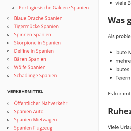
viele 
Portugiesische Galeere Spanien
Was g
Blaue Drache Spanien
Tigermücke Spanien
Spinnen Spanien
Als proble
Skorpione in Spanien
Delfine in Spanien
laute 
Bären Spanien
mehrer
Wölfe Spanien
lautes
Schädlinge Spanien
Feiern
VERKEHRMITTEL
Es kommt n
Öffentlicher Nahverkehr
Ruhez
Spanien Auto
Spanien Mietwagen
Viele Urla
Spanien Flugzeug