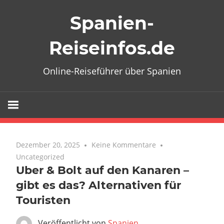
Zum
Spanien-
Inhalt
springen
Reiseinfos.de
Online-Reiseführer über Spanien
Dezember 20, 2025
Keine Kommentare
Uncategorized
Uber & Bolt auf den Kanaren –
gibt es das? Alternativen für
Touristen
Veröffentlicht von
Spanien