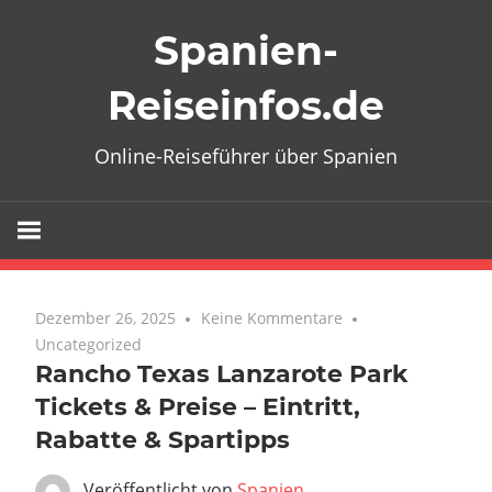
Zum
Spanien-
Inhalt
springen
Reiseinfos.de
Online-Reiseführer über Spanien
Dezember 26, 2025
Keine Kommentare
Uncategorized
Rancho Texas Lanzarote Park
Tickets & Preise – Eintritt,
Rabatte & Spartipps
Veröffentlicht von
Spanien