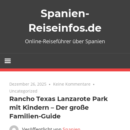
Zum
Spanien-
Inhalt
springen
Reiseinfos.de
Online-Reiseführer über Spanien
Dezember 26, 2025
Keine Kommentare
Uncategorized
Rancho Texas Lanzarote Park
mit Kindern – Der große
Familien-Guide
Veröffentlicht von
Spanien