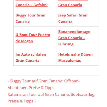
Canaria – Gefahr?
Gran Canaria
Buggy Tour Gran
Jeep Safari Gran
Canaria
Canaria
Bananenplantage
U-Boot Tour Puerto
Gran Canaria –
de Mogán
Führung
Im Auto schlafen
Hotels nahe Dünen
Gran Canaria
Maspalomas
Beitragsnavigation
Vorheriger
Buggy Tour auf Gran Canaria: Offroad-
Beitrag:
Abenteuer, Preise & Tipps
Nächster
Katamaran Tour auf Gran Canaria: Bootsausflug,
Beitrag:
Preise & Tipps