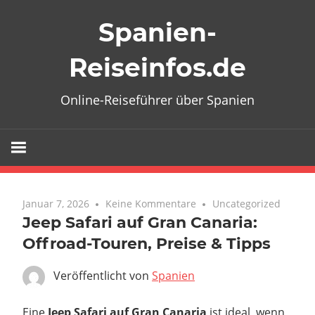
Zum
Spanien-
Inhalt
springen
Reiseinfos.de
Online-Reiseführer über Spanien
Januar 7, 2026
Keine Kommentare
Uncategorized
Jeep Safari auf Gran Canaria:
Offroad-Touren, Preise & Tipps
Veröffentlicht von
Spanien
Eine
Jeep Safari auf Gran Canaria
ist ideal, wenn