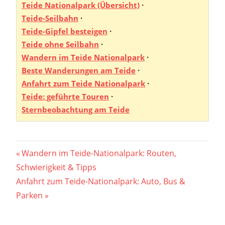
Teide Nationalpark (Übersicht)
·
Teide-Seilbahn
·
Teide-Gipfel besteigen
·
Teide ohne Seilbahn
·
Wandern im Teide Nationalpark
·
Beste Wanderungen am Teide
·
Anfahrt zum Teide Nationalpark
·
Teide: geführte Touren
·
Sternbeobachtung am Teide
Beitragsnavigation
Vorheriger
Wandern im Teide-Nationalpark: Routen,
Beitrag:
Schwierigkeit & Tipps
Nächster
Anfahrt zum Teide-Nationalpark: Auto, Bus &
Beitrag:
Parken